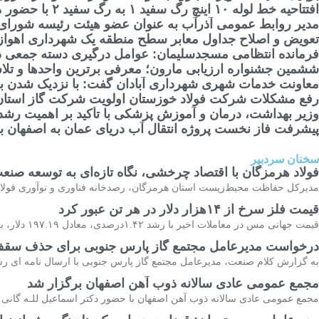
افتتاحیه خط لوله ۱۰ اینچ رگ سفید ۱ به رگ سفید ۲ با حضور مسئولین ارشد صنعت نفت و گاز کشور
مدیر روابط عمومی آذرآب به عنوان عضو هیئت رئیسه شورا
تعویض و اصلاح جداول معابر سطح منطقه یک شهرداری اهواز
فرمانده انتظامی مسجدسلیمان: عوامل درگیری دسته جمعی 
ششمین جشنواره ارزیابی مارون؛ معرفی برترین واحدها و تلا
معاونت خدمات شهری شهرداری آبادان گفت: با نزدیک شدن به 
رفع مشکلات شرکت فولاد خوزستان اولویت شرکت گاز استا
وزیر بهداشت، درمان و آموزش پزشکی با تأکید بر اهمیت رشد
پیشرفت فاز نخست پروژه انتقال آب دریای عمان به اصفهان به 90 درصد رسید/ برنامه افتتاح فاز نخست در سال ج
سخنان سردبیر
فولاد هرمزگان با اقتصاد چرخشی، نگاه تازه‌ای به توسعه صنع
مدیرکل حفاظت محیط‌زیست استان هرمزگان، رصدخانه فناوری و نوآوری فولاد ه
قیمت فلز سرخ از ۱۴هزار دلار در هر تن عبور کرد
قیمت جهانی مس در معاملات اخیر با رشد ۱.۴۲درصدی، معادل ۱۹۷.۱۹ دلار، به ۱۴هزار و ۴۷.۹۷ دلار در هر تن رسیده و روند صعودی خود را در بازارهای بین‌المللی حفظ
درخواست مدیرعامل مجتمع گاز پارس جنوبی برای حذف سق
به گزارش کلام صنعت، مدیرعامل مجتمع گاز پارس جنوبی با ارسال نامه ای رس
مجمع عمومی عادی سالانه ذوب آهن اصفهان برگزار شد
مجمع عمومی عادی سالانه ذوب آهن اصفهان با حضور دکتر اسماعیل للـه گانی مد