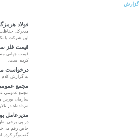
گزارش
فولاد هرمزگا
مدیرکل حفاظت م
این شرکت با تکی
قیمت فلز سرخ از ۱۴هزار دلار در
کرده است.
درخواست مدی
به گزارش کلام 
مجمع عمومی 
مجمع عمومی عادی
مردادماه در تالا
مدیرعامل بو
در پی برخی اظه
خاص رقم می‌خور
گفت‌وگو کرده ا