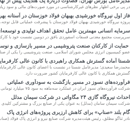
مدیرعامل بورس تهران: قضاوت درباره یک هلدینگ پیش از ن
در پی برخی اظهار نظرهای غیرکارشناسی در مورد صورت‌های مالی و سود زیان
فاز اول نیروگاه خورشیدی بهبهان فولاد خوزستان در آستانه بهر
پروژه نیروگاه خورشیدی بهبهان فولاد خوزستان با پیشرفت عملیاتی قابل‌ توجه، د
سرمایه انسانی مهمترین عامل تحقق اهداف تولیدی و توسعه‌
سرپرست مجتمع معدنی فسفات اسفوردی بافق در دومین نشست خود با کارکنان 
حمایت از کارکنان صنعت پتروشیمی در مسیر بازسازی و نوس
عضو کمیسیون انرژی مجلس شورای اسلامی، صنعت پتروشیمی را یکی از صنایع مه
شستا آماده گسترش همکاری راهبردی با کانون عالی کارفرما
محمدرضا سعیدی؛ مدیرعامل شستا در نشست با اعضای کانون عالی کارفرمایا
گسترش همکاری با کانون عالی کارفرمایان کشور ضرورت دارد.
فرآورده‌های نسوز در مسیر بازگشت به سودآوری عملیاتی
شرکت فرآورده‌های نسوز ایران در عملکرد سه‌ماهه به سود ۷۵ میلیارد تومانی رسید؛ این اقدام نشان‌دهنده اثرگذاری برنامه‌های شستا و تاصیکو برای خروج کفرا از زیان و بازگشت به سودآوری
احداث نیروگاه گازی ۲۴ مگاواتی در شرکت سیمان مدلل
شرکت سیمان سامان (مدلل) به عنوان یکی از صنایع بزرگ و مشترکین کلیدی شرکت برق منطقه‌ای غرب، با احد
گام بلند «صناپ» برای کاهش ارزبری پروژه‌های انرژی پاک
نادر ثناگو مطلق، رئیس هیئت‌مدیره شرکت صنایع نیرو و انرژی پاک فولاد (صنا