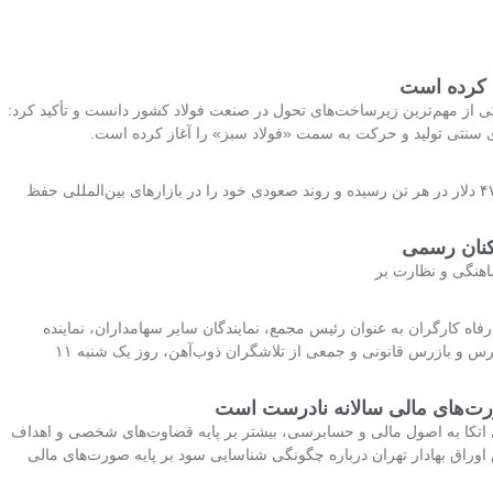
ه کرده است
از مهم‌ترین زیرساخت‌های تحول در صنعت فولاد کشور دانست و تأکید کرد:
ی سنتی تولید و حرکت به سمت «فولاد سبز» را آغاز کرده است.
قیمت جهانی مس در معاملات اخیر با رشد ۱.۴۲درصدی، معادل ۱۹۷.۱۹ دلار، به ۱۴هزار و ۴۷.۹۷ دلار در هر تن رسیده و روند صعودی خود را در بازارهای بین‌المللی حفظ
کنان رسمی
اهنگی و نظارت بر
اه کارگران به عنوان رئیس مجمع، نمایندگان سایر سهامداران، نماینده
سازمان بورس و اوراق بهادار، مدیرعامل و اعضای هیات مدیره این مجتمع عظیم صنعتی، حسابرس و بازرس قانونی و جمعی از تلاشگران ذوب‌آهن، روز یک شنبه ۱۱
رت‌های مالی سالانه نادرست است
اتکا به اصول مالی و حسابرسی، بیشتر بر پایه قضاوت‌‌های شخصی و اهداف
راق بهادار تهران درباره چگونگی شناسایی سود بر پایه صورت‌های مالی