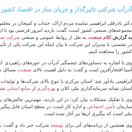
آذرآب شرکتی تاثیرگذار و جریان ساز در اقتصاد کشور
دکتر نادرقلی ابراهیمی نماینده مردم اراک، خنداب و کمیجان در مجل
مجموعه‌های صنعتی کشور است، گفت: بازدید امروز فرصتی بود تا ا
ه گزارش
کلام صنعت،
به نقل از روابط عمومی و صنعتی
شرکت صنای
در نشستی با مدیران این شرکت با بیان اینکه این شرکت یکی از تأث
کشور را مشاهده کنیم.
ی با اشاره به دستاوردهای چشمگیر آذرآب در حوزه‌های راهبردی 
آسیا افتخارآفرین است و گفت: به دلیل اهمیت بالای
صنعت
، مسائل م
ابراهیمی یادآور شد: استان مرکزی با تنوع بالای شرکت‌ها و تولید
استان نشانه سرمایه‌گذاری ملی کلان و
بهره‌گیری
از
منابع انسانی
متعه
وی با تفکیک مشکلات بیان کرد: در این بازدید، مهم‌ترین چالش‌ه
سازمان
تأمین اجتماعی
و اداره کار است، در سطح استان قابل پیگیر
ملی است که پیگیری آن‌ها نیز آغاز شده است.
ی همچنین از برنامه‌های آتی برای
توسعه
شرکت خبر داد و گفت: با 
بیمه‌ای به توافقات خوبی رسیده‌ایم که باید در چارچوب مقررات ملی ن