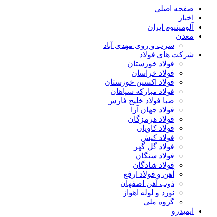
صفحه اصلی
اخبار
آلومینیوم ایران
معدن
سرب و روی مهدی آباد
شرکت های فولاد
فولاد خوزستان
فولاد خراسان
فولاد اکسین خوزستان
فولاد مبارکه سپاهان
صبا فولاد خلیج فارس
فولاد جهان آرا
فولاد هرمزگان
فولاد کاویان
فولاد کیش
فولاد گل گهر
فولاد سنگان
فولاد شادگان
آهن و فولاد ارفع
ذوب آهن اصفهان
نورد و لوله اهواز
گروه ملی
ایمیدرو