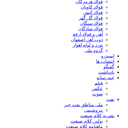
فولاد هرمزگان
فولاد کاویان
فولاد کیش
فولاد گل گهر
فولاد سنگان
فولاد شادگان
آهن و فولاد ارفع
ذوب آهن اصفهان
نورد و لوله اهواز
گروه ملی
ایمیدرو
انتصاب ها
گفتگو
یادداشت
چندرسانه
فیلم
عکس
صوت
نفت
ملی مناطق نفت خیز
پتروشیمی
نشریه کلام صنعت
بولتن کلام صنعت
ماهنامه کلام صنعت