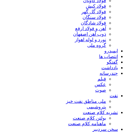
فولاد کاویان
فولاد کیش
فولاد گل گهر
فولاد سنگان
فولاد شادگان
آهن و فولاد ارفع
ذوب آهن اصفهان
نورد و لوله اهواز
گروه ملی
ایمیدرو
انتصاب ها
گفتگو
یادداشت
چندرسانه
فیلم
عکس
صوت
نفت
ملی مناطق نفت خیز
پتروشیمی
نشریه کلام صنعت
بولتن کلام صنعت
ماهنامه کلام صنعت
سخن سردبیر