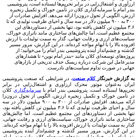
ارزآوری و اشتغال‌زایی در برابر تحریم‌ها ایستاده است، پتروشیمی
بندر امام با سرمایه‌گذاری کلان در تأمین خوراک و تکمیل زنجیره
ارزش، الگویی از تحول درون‌زا ارائه می‌دهد. افزایش صادرات از
۳۰۰ به ۹۰۰ میلیون دلار در سه سال و احیای ظرفیت تولیدی که تا
۳.۶ میلیون تن کاهش یافته بود، تنها بخشی از دستاوردهای این
مجتمع عظیم است. اما چالش‌های ساختاری مانند ناترازی خوراک،
سیاست‌های ارزی و رقابت جهانی، گذار به سمت تولیدات با ارزش
افزوده بالا را با ابهام مواجه کرده‌اند. در این گزارش، مرور مسیر
گذشته و چشم‌انداز آینده پتروشیمی بندر امام را می‌خوانید؛ از
پروژه‌های توسعه‌ای کلان مانند «بندر امام نوین» تا هشدارهای
مدیرعامل این شرکت درباره ریسک حذف تدریجی از بازارهای
جهانی در صورت تداوم سیاست‌های نادرست.
به گزارش خبرنگار
کلام صنعت
، در شرایطی که صنعت پتروشیمی
ایران به‌عنوان موتور محرک ارزآوری و اشتغال‌زایی در برابر
تحریم‌ها ایستاده است، پتروشیمی بندر امام با
سرمایه‌گذاری
کلان
در تأمین خوراک و تکمیل زنجیره ارزش، الگویی از تحول درون‌زا
ارائه می‌دهد. افزایش صادرات از ۳۰۰ به ۹۰۰ میلیون دلار در سه
سال و احیای ظرفیت تولیدی که تا ۳.۶ میلیون تن کاهش یافته بود،
تنها بخشی از دستاوردهای این مجتمع عظیم است. اما چالش‌های
ساختاری مانند ناترازی خوراک، سیاست‌های ارزی و رقابت جهانی،
گذار به سمت تولیدات با ارزش افزوده بالا را با ابهام مواجه کرده‌اند.
در این گزارش، مرور مسیر گذشته و چشم‌انداز آینده پتروشیمی
بندر امام را می‌خوانید؛ از پروژه‌های توسعه‌ای کلان مانند «بندر امام