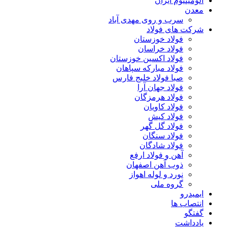
آلومینیوم ایران
معدن
سرب و روی مهدی آباد
شرکت های فولاد
فولاد خوزستان
فولاد خراسان
فولاد اکسین خوزستان
فولاد مبارکه سپاهان
صبا فولاد خلیج فارس
فولاد جهان آرا
فولاد هرمزگان
فولاد کاویان
فولاد کیش
فولاد گل گهر
فولاد سنگان
فولاد شادگان
آهن و فولاد ارفع
ذوب آهن اصفهان
نورد و لوله اهواز
گروه ملی
ایمیدرو
انتصاب ها
گفتگو
یادداشت