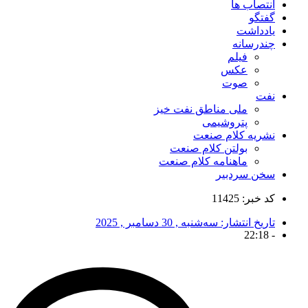
انتصاب ها
گفتگو
یادداشت
چندرسانه
فیلم
عکس
صوت
نفت
ملی مناطق نفت خیز
پتروشیمی
نشریه کلام صنعت
بولتن کلام صنعت
ماهنامه کلام صنعت
سخن سردبیر
کد خبر: 11425
تاریخ انتشار:
سه‌شنبه , 30 دسامبر , 2025
22:18
-