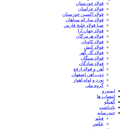
فولاد خوزستان
فولاد خراسان
فولاد اکسین خوزستان
فولاد مبارکه سپاهان
صبا فولاد خلیج فارس
فولاد جهان آرا
فولاد هرمزگان
فولاد کاویان
فولاد کیش
فولاد گل گهر
فولاد سنگان
فولاد شادگان
آهن و فولاد ارفع
ذوب آهن اصفهان
نورد و لوله اهواز
گروه ملی
ایمیدرو
انتصاب ها
گفتگو
یادداشت
چندرسانه
فیلم
عکس