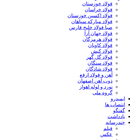
فولاد خوزستان
فولاد خراسان
فولاد اکسین خوزستان
فولاد مبارکه سپاهان
صبا فولاد خلیج فارس
فولاد جهان آرا
فولاد هرمزگان
فولاد کاویان
فولاد کیش
فولاد گل گهر
فولاد سنگان
فولاد شادگان
آهن و فولاد ارفع
ذوب آهن اصفهان
نورد و لوله اهواز
گروه ملی
ایمیدرو
انتصاب ها
گفتگو
یادداشت
چندرسانه
فیلم
عکس