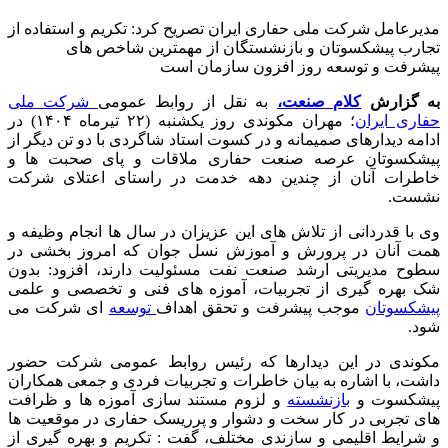
مدیرعامل شرکت ملی حفاری ایران تصریح کرد: تکریم و استفاده از
تجارب پیشکسوتان و بازنشستگان از مهمترین شاخص های
پیشرفت و توسعه روز افزون سازمان است
به گزارش
کلام صنعت،
به نقل از روابط عمومی
شرکت ملی
حفاری ایران
؛ مهران مکوندی روز یکشنبه (۲۲ تیرماه ۱۴۰۴) در
ادامه دیدارهای صمیمانه و در کسوت استاد شاگردی با دو تن دیگر از
پیشکسوتان عرصه صنعت حفاری ملاقات و پای صحبت ها و
خاطرات آنان از چندین دهه خدمت در راستای اعتلای شرکت
نشست.
وی با قدردانی از تلاش های این عزیزان در سال ها انجام وظیفه و
همت آنان در پرورش و آموزش نسل جوان که امروز بخشی در
سطوح مدیریتی ارشد صنعت نفت مسئولیت دارند، افزود: بدون
شک بهره گیری از تجربیات، آموزه های فنی و تخصصی و علمی
پیشکسوتان
موجب پیشرفت و تحقق اهداف
توسعه
ای شرکت می
شود.
مکوندی در این دیدارها که رئیس روابط عمومی شرکت حضور
داشت، با اشاره به بیان خاطرات و تجربیات فردی و جمعی همکاران
پیشکسوت و
بازنشسته
و لزوم مستند سازی آموزه ها و ظرافت
های تجربی در کار سخت و دشوار و پرریسک حفاری در موقعیت ها
و شرایط اقلیمی و سازندی مختلف، گفت : تکریم و بهره گیری از