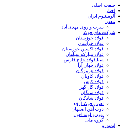
صفحه اصلی
اخبار
آلومینیوم ایران
معدن
سرب و روی مهدی آباد
شرکت های فولاد
فولاد خوزستان
فولاد خراسان
فولاد اکسین خوزستان
فولاد مبارکه سپاهان
صبا فولاد خلیج فارس
فولاد جهان آرا
فولاد هرمزگان
فولاد کاویان
فولاد کیش
فولاد گل گهر
فولاد سنگان
فولاد شادگان
آهن و فولاد ارفع
ذوب آهن اصفهان
نورد و لوله اهواز
گروه ملی
ایمیدرو