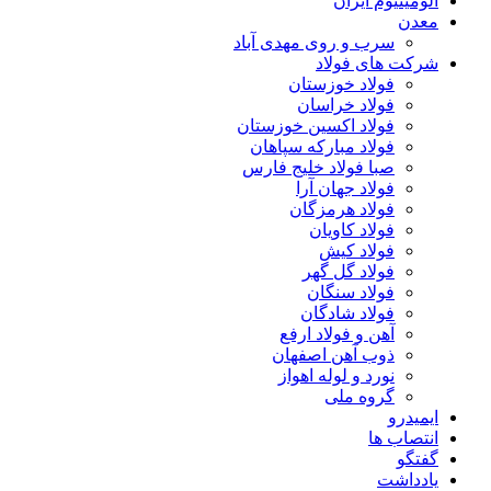
آلومینیوم ایران
معدن
سرب و روی مهدی آباد
شرکت های فولاد
فولاد خوزستان
فولاد خراسان
فولاد اکسین خوزستان
فولاد مبارکه سپاهان
صبا فولاد خلیج فارس
فولاد جهان آرا
فولاد هرمزگان
فولاد کاویان
فولاد کیش
فولاد گل گهر
فولاد سنگان
فولاد شادگان
آهن و فولاد ارفع
ذوب آهن اصفهان
نورد و لوله اهواز
گروه ملی
ایمیدرو
انتصاب ها
گفتگو
یادداشت