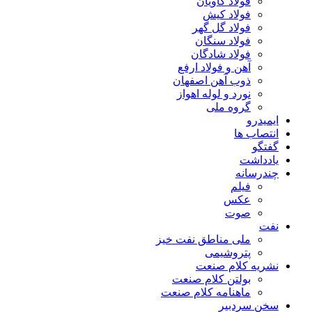
فولاد کاویان
فولاد کیش
فولاد گل گهر
فولاد سنگان
فولاد شادگان
آهن و فولاد ارفع
ذوب آهن اصفهان
نورد و لوله اهواز
گروه ملی
ایمیدرو
انتصاب ها
گفتگو
یادداشت
چندرسانه
فیلم
عکس
صوت
نفت
ملی مناطق نفت خیز
پتروشیمی
نشریه کلام صنعت
بولتن کلام صنعت
ماهنامه کلام صنعت
سخن سردبیر