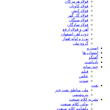
فولاد هرمزگان
فولاد کاویان
فولاد کیش
فولاد گل گهر
فولاد سنگان
فولاد شادگان
آهن و فولاد ارفع
ذوب آهن اصفهان
نورد و لوله اهواز
گروه ملی
ایمیدرو
انتصاب ها
گفتگو
یادداشت
چندرسانه
فیلم
عکس
صوت
نفت
ملی مناطق نفت خیز
پتروشیمی
نشریه کلام صنعت
بولتن کلام صنعت
ماهنامه کلام صنعت