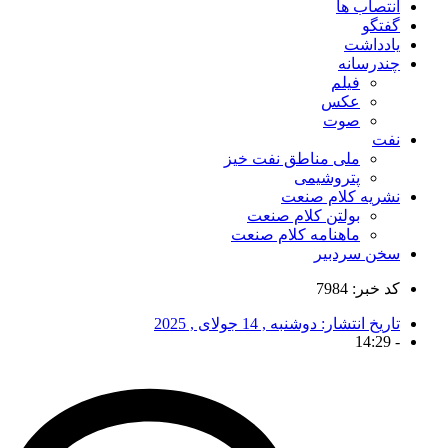
انتصاب ها
گفتگو
یادداشت
چندرسانه
فیلم
عکس
صوت
نفت
ملی مناطق نفت خیز
پتروشیمی
نشریه کلام صنعت
بولتن کلام صنعت
ماهنامه کلام صنعت
سخن سردبیر
کد خبر: 7984
تاریخ انتشار:
دوشنبه , 14 جولای , 2025
14:29
-