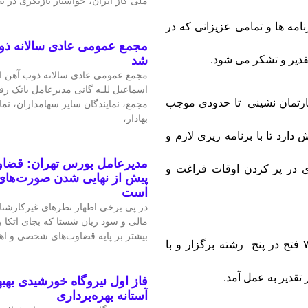
ملی گاز ایران، خواستار بازنگری در 
نامه ها و تمامی عزیزانی که در
مجمع عمومی عادی سالانه ذو
شد
قدیر و تشکر می شود.
مجمع عمومی عادی سالانه ذوب آهن اص
اسماعیل للـه گانی مدیرعامل بانک رف
رتمان نشینی تا حدودی موجب
مجمع، نمایندگان سایر سهامداران، نم
بهادار،
د تا با برنامه ریزی لازم و
مدیرعامل بورس تهران: قضاوت
در پر کردن اوقات فراغت و
پیش از نهایی شدن صورت‌های 
است
در پی برخی اظهار نظرهای غیرکارشن
مالی و سود زیان شستا که بجای اتکا
بیشتر بر پایه قضاوت‌‌های شخصی و 
در موقعیت دستگاه حفاری ۷۳ فتح در پنج رشته برگزار و با
تقدیر به عمل آمد.
فاز اول نیروگاه خورشیدی بهبه
آستانه بهره‌برداری