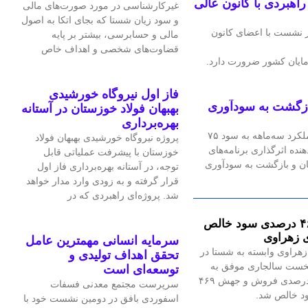
هبردی با کانون عالی
غیرکارشناسی در مورد صورت‌های مالی
و سود زیان شستا که بجای اتکا به اصول
 نشست با اعضای کانون
مالی و حسابرسی، بیشتر بر پایه
قضاوت‌‌های شخصی و اهداف خاص
ایان کشور ضرورت دارد.
فاز اول نیروگاه خورشیدی
ازگشت به سودآوری
بهبهان فولاد خوزستان در آستانه
بهره‌برداری
شرکت فرآورده‌های نسوز ایران در عملکرد سه‌ماهه به سود ۷۵
پروژه نیروگاه خورشیدی بهبهان فولاد
هنده اثرگذاری برنامه‌های
خوزستان با پیشرفت عملیاتی قابل‌
ان و بازگشت به سودآوری
توجه، در آستانه بهره‌برداری فاز اول
قرار گرفته و به‌ زودی وارد مدار خواهد
شد. پروژه‌ای راهبردی که در
جهش ۴۶۹ درصدی سود خالص
 زهراوی
سرمایه انسانی مهمترین عامل
هراوی وابسته به شستا در
تحقق اهداف تولیدی و
خست سالجاری موفق به
توسعه‌ای است
رشد ۱۲۹ درصدی فروش و جهش ۴۶۹
سرپرست مجتمع معدنی فسفات
 خالص شد.
اسفوردی بافق در دومین نشست خود با