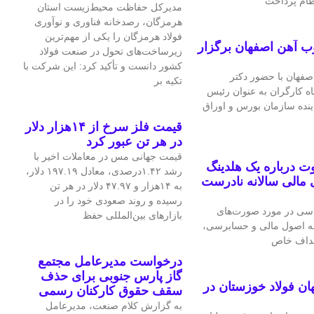
نظام پرداخت
مدیرکل حفاظت محیط‌زیست استان
هرمزگان، رصدخانه فناوری و نوآوری
فولاد هرمزگان را یکی از مهم‌ترین
ب آهن اصفهان برگزار
زیرساخت‌های تحول در صنعت فولاد
کشور دانست و تأکید کرد: این شرکت با
فهان با حضور دکتر
تکیه بر
اه کارگران به عنوان رئیس
اینده سازمان بورس و اوراق
قیمت فلز سرخ از ۱۴هزار دلار
در هر تن عبور کرد
قیمت جهانی مس در معاملات اخیر با
 درباره یک هلدینگ
رشد ۱.۴۲درصدی، معادل ۱۹۷.۱۹ دلار،
مالی سالانه نادرست
به ۱۴هزار و ۴۷.۹۷ دلار در هر تن
رسیده و روند صعودی خود را در
اسی در مورد صورت‌های
بازارهای بین‌المللی حفظ
 به اصول مالی و حسابرسی،
اهداف خاص
درخواست مدیرعامل مجتمع
گاز پارس جنوبی برای حذف
ان فولاد خوزستان در
سقف حقوق کارکنان رسمی
به گزارش کلام صنعت، مدیرعامل