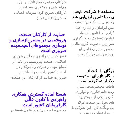
کارکنان مجتمع ضمن تاکید بر لزوم
هم‌اندیشی و همفکری مستقیم با
عملکرد سه‌ماهه ۶ شرکت‌ تابعه
کارکنان تصریح کرد: سرمایه انسانی
 صبا تامین ارزیابی شد
مهمترین عامل تحقق
کت‌های سبدگردان اندیشه
مین ایرانیان، واسپاری صبا
گزاری صبا تامین، خدمات
حمایت از کارکنان صنعت
 تامین (صبا تک) و کارگزاری
پتروشیمی در مسیر بازسازی و
امین زیر مجموعه گروه مالی
نوسازی مجتمع‌های آسیب‌دیده
ا حضور مدیران عامل این
ضروری است
ورد بررسی قرار گرفت.
عضو کمیسیون انرژی مجلس شورای
اسلامی، صنعت پتروشیمی را یکی از
صنایع مهم، راهبردی و تأثیرگذار در
زگان با اقتصاد
اقتصاد کشور دانست و با تأکید بر
گاه تازه‌ای به توسعه
ضرورت حمایت از کارکنان این صنعت
اد ارائه کرده است
اظت محیط‌زیست استان
صدخانه فناوری و نوآوری
شستا آماده گسترش همکاری
گان را یکی از مهم‌ترین
راهبردی با کانون عالی
ای تحول در صنعت فولاد
کارفرمایان کشور است
 و تأکید کرد: این شرکت با
محمدرضا سعیدی؛ مدیرعامل شستا در
آوری، اقتصاد چرخشی و