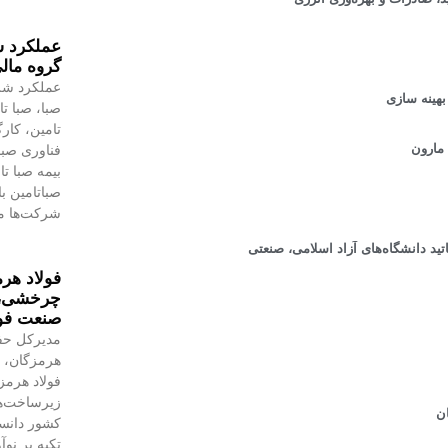
گروه مالی
عملکرد شر
صبا، صبا تا
تامین، کار
مارون
فناوری صبا
بیمه صبا ت
صباتامین ب
شرکت‌ها م
ت OEID با حضور مدیران و اساتید دانشگاه‌های آزاد اسلامی، صنعتی
فولاد هرم
چرخشی، ن
صنعت فول
مدیرکل حف
هرمزگان، ر
فولاد هرمز
زیرساخت‌ه
کشور دانست
تکیه بر نو