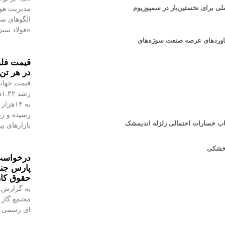
ملی برای نخستین‌بار در سمپوزیوم
مدیریت هوش
الگوهای س
«فولاد سبز
ستاوردهای عرصه صنعت سوژه‌های
در هر تن 
قیمت جهانی
رسیده و رو
زیاب خسارات احتمالی زلزله اندیمشک
بازارهای ب
 خشكی
درخواست 
پارس جن
حقوق کا
به گزارش 
مجتمع گاز 
ای رسمی به