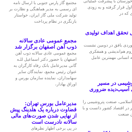
 خوزستان با پیشرفت عملیاتی
مجتمع گاز پارس جنوبی با ارسال نامه
اول قرار گرفته و به‌ زودی
ای رسمی به مدیر هماهنگی و نظارت بر
 که در
تولید شرکت ملی گاز ایران، خواستار
بازنگری در نظام پرداخت
 تحقق اهداف تولیدی
مجمع عمومی عادی سالانه
ردی بافق در دومین نشست
ذوب آهن اصفهان برگزار شد
لزوم هم‌اندیشی و همفکری
مجمع عمومی عادی سالانه ذوب آهن
ه انسانی مهمترین عامل
اصفهان با حضور دکتر اسماعیل للـه
گانی مدیرعامل بانک رفاه کارگران به
عنوان رئیس مجمع، نمایندگان سایر
سهامداران، نماینده سازمان بورس و
وشیمی در مسیر
اوراق بهادار،
 آسیب‌دیده ضروری
سلامی، صنعت پتروشیمی را
مدیرعامل بورس تهران:
ر در اقتصاد کشور دانست و با
قضاوت درباره یک هلدینگ پیش
ین صنعت
از نهایی شدن صورت‌های مالی
سالانه نادرست است
در پی برخی اظهار نظرهای