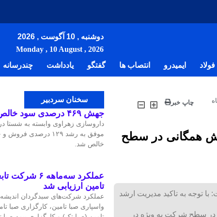
دوشنبه , 10 آگوست , 2026
Monday , 10 August , 2026
ولاد
ایمیدرو
انتصاب ها
گفتگو
یادداشت
چندرسانه
سخنان سردبیر
ه
چاپ خبر
جهش ۴۶۹ درصدی سود خالص داروسازی زهراوی
داروسازی زهراوی وابسته به شستا د
زش همگانی در سطح
خالص شد.
عملکرد سه‌ماهه ۶ 
تامین ارزیابی شد
ا توجه به تاکید مدیریت ارشد
عملکرد شرکت‌های سبدگردان اندیشه صبا
واسپاری صبا تامین، کارگزاری صبا تا
در سطح شرکت به ویژه در
تامین (صبا تک) و کارگزاری بیمه صبا 