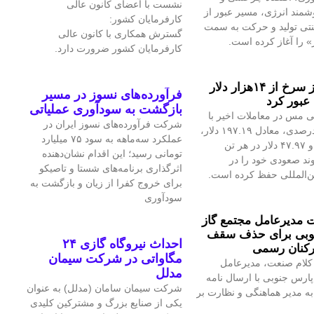
نشست با اعضای کانون عالی
مند انرژی، مسیر عبور از
کارفرمایان کشور:
نتی تولید و حرکت به سمت
گسترش همکاری با کانون عالی
» را آغاز کرده است.
کارفرمایان کشور ضرورت دارد.
قیمت فلز سرخ از ۱۴هزار دلار
فرآورده‌های نسوز در مسیر
عبور کرد
بازگشت به سودآوری عملیاتی
 مس در معاملات اخیر با
شرکت فرآورده‌های نسوز ایران در
رشد ۱.۴۲درصدی، معادل ۱۹۷.۱۹ دلار،
عملکرد سه‌ماهه به سود ۷۵ میلیارد
به ۱۴هزار و ۴۷.۹۷ دلار در هر تن
تومانی رسید؛ این اقدام نشان‌دهنده
ند صعودی خود را در
اثرگذاری برنامه‌های شستا و تاصیکو
ین‌المللی حفظ کرده است.
برای خروج کفرا از زیان و بازگشت به
سودآوری
مدیرعامل مجتمع گاز
وبی برای حذف سقف
احداث نیروگاه گازی ۲۴
رکنان رسمی
مگاواتی در شرکت سیمان
کلام صنعت، مدیرعامل
مدلل
پارس جنوبی با ارسال نامه
شرکت سیمان سامان (مدلل) به عنوان
 مدیر هماهنگی و نظارت بر
یکی از صنایع بزرگ و مشترکین کلیدی