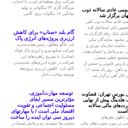
شرکت برق منطقه‌ای غرب، با احداث
نیروگاه گازی ۲۴ مگاواتی و تولید
می عادی سالانه ذوب
میانگین ۱۸ مگاوات برق، گامی
ان برگزار شد
ی عادی سالانه ذوب آهن
حضور دکتر اسماعیل للـه
گام بلند «صناپ» برای کاهش
امل بانک رفاه کارگران به
ارزبری پروژه‌های انرژی پاک
 مجمع، نمایندگان سایر
نادر ثناگو مطلق، رئیس هیئت‌مدیره
 نماینده سازمان بورس و
شرکت صنایع نیرو و انرژی پاک فولاد
ار، مدیرعامل و اعضای هیات
(صناپ)، با تشریح راهبردهای این
مجتمع عظیم صنعتی،
شرکت در حوزه انرژی‌های تجدیدپذیر،
بازرس قانونی و جمعی از
تأکید کرد: کاهش ارزبری پروژه‌ها،
تلاشگران ذوب‌آهن، روز یک شنبه ۱۱
توسعه ساخت داخل
 تالار آهن برگزار شد.
توسعه مهارت‌آموزی،
 بورس تهران: قضاوت
مؤثرترین مسیر ایفای
 هلدینگ پیش از نهایی
مسئولیت اجتماعی و تقویت
‌های مالی سالانه
اقتصاد ملی است / با مهارتهای
است
دیروز نمی توان اینده را ساخت
 اظهار نظرهای
سی در مورد صورت‌های مالی
محمدرضا سعیدی؛ مدیرعامل شستا در