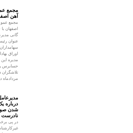
مجمع عمو
آهن اصفه
مجمع عموم
اصفهان با 
گانی مدیرع
عنوان رئیس
سهامداران،
اوراق بهاد
مدیره این 
حسابرس و 
مردادماه در
مدیرعامل
درباره یک
شدن صورت
نادرست 
در پی برخی
غیرکارشنا