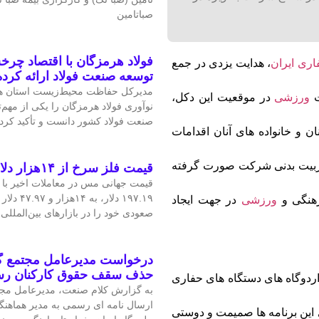
صباتامین
فولاد هرمزگان با اقتصاد چرخش
ری ایران
، هدایت یزدی در جمع
توسعه صنعت فولاد ارائه کرد
مدیرکل حفاظت محیط‌زیست استان هر
ورزشی
در موقعیت این دکل،
نوآوری فولاد هرمزگان را یکی از مهم
صنعت فولاد کشور دانست و تأکید کرد:
 و خانواده های آنان اقدامات
ربیت بدنی شرکت صورت گرفته
قیمت فلز سرخ از ۱۴هزار دلار در هر تن عبور کرد
۱۹۷.۱۹ دلار
هنگی و
ورزشی
در جهت ایجاد
صعودی خود را در بازارهای بین‌الملل
درخواست مدیرعامل مجتمع گا
حذف سقف حقوق کارکنان ر
ردوگاه های دستگاه های حفاری
به گزارش کلام صنعت، مدیرعامل مجتم
ارسال نامه ای رسمی به مدیر هماهنگ
ای این برنامه ها صمیمت و دوستی