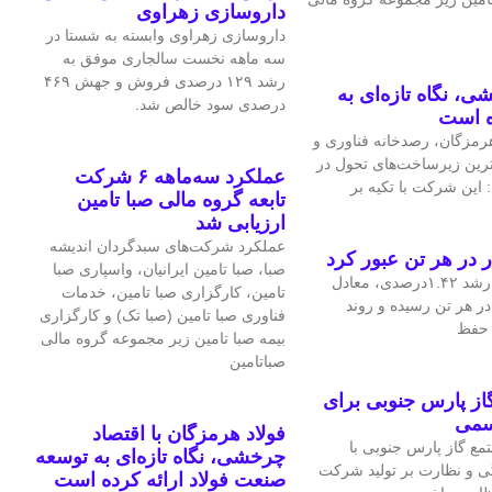
داروسازی زهراوی
داروسازی زهراوی وابسته به شستا در
سه ماهه نخست سالجاری موفق به
رشد ۱۲۹ درصدی فروش و جهش ۴۶۹
ی، نگاه تازه‌ای به
درصدی سود خالص شد.
ه است
مزگان، رصدخانه فناوری و
‌ترین زیرساخت‌های تحول در
عملکرد سه‌ماهه ۶ شرکت‌
 این شرکت با تکیه بر
تابعه گروه مالی صبا تامین
ارزیابی شد
عملکرد شرکت‌های سبدگردان اندیشه
صبا، صبا تامین ایرانیان، واسپاری صبا
قیمت جهانی مس در معاملات اخیر با رشد ۱.۴۲درصدی، معادل
تامین، کارگزاری صبا تامین، خدمات
، به ۱۴هزار و ۴۷.۹۷ دلار در هر تن رسیده و روند
فناوری صبا تامین (صبا تک) و کارگزاری
ی حفظ
بیمه صبا تامین زیر مجموعه گروه مالی
صباتامین
ز پارس جنوبی برای
سمی
فولاد هرمزگان با اقتصاد
ع گاز پارس جنوبی با
چرخشی، نگاه تازه‌ای به توسعه
ی و نظارت بر تولید شرکت
صنعت فولاد ارائه کرده است