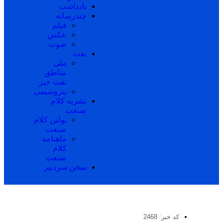
یادداشت
چندرسانه
فیلم
عکس
صوت
نفت
ملی
مناطق
نفت خیز
پتروشیمی
نشریه کلام
صنعت
بولتن کلام
صنعت
ماهنامه
کلام
صنعت
سخن سردبیر
کد خبر: 2468