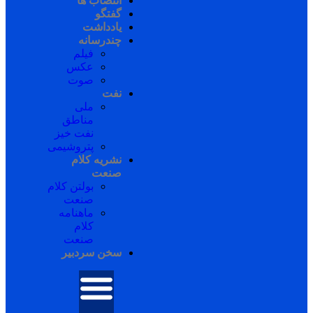
انتصاب ها
گفتگو
یادداشت
چندرسانه
فیلم
عکس
صوت
نفت
ملی
مناطق
نفت خیز
پتروشیمی
نشریه کلام
صنعت
بولتن کلام
صنعت
ماهنامه
کلام
صنعت
سخن سردبیر