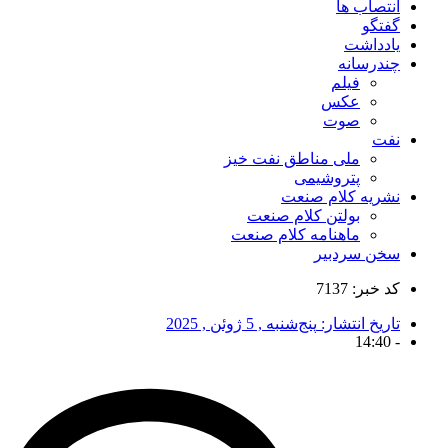
انتصاب ها
گفتگو
یادداشت
چندرسانه
فیلم
عکس
صوت
نفت
ملی مناطق نفت خیز
پتروشیمی
نشریه کلام صنعت
بولتن کلام صنعت
ماهنامه کلام صنعت
سخن سردبیر
کد خبر: 7137
تاریخ انتشار:
پنج‌شنبه , 5 ژوئن , 2025
14:40
-