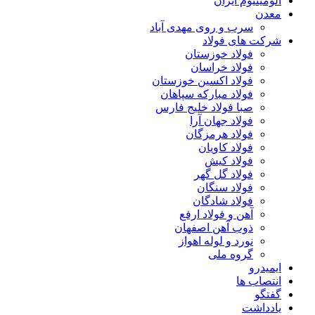
آلومینیوم ایران
معدن
سرب و روی مهدی آباد
شرکت های فولاد
فولاد خوزستان
فولاد خراسان
فولاد اکسین خوزستان
فولاد مبارکه سپاهان
صبا فولاد خلیج فارس
فولاد جهان آرا
فولاد هرمزگان
فولاد کاویان
فولاد کیش
فولاد گل گهر
فولاد سنگان
فولاد شادگان
آهن و فولاد ارفع
ذوب آهن اصفهان
نورد و لوله اهواز
گروه ملی
ایمیدرو
انتصاب ها
گفتگو
یادداشت