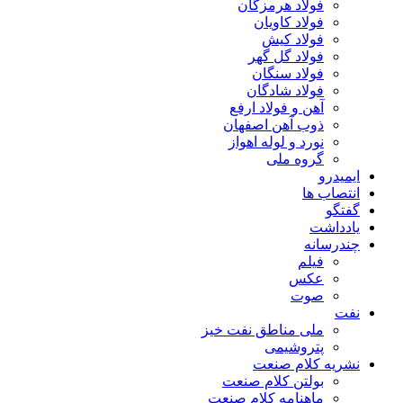
فولاد هرمزگان
فولاد کاویان
فولاد کیش
فولاد گل گهر
فولاد سنگان
فولاد شادگان
آهن و فولاد ارفع
ذوب آهن اصفهان
نورد و لوله اهواز
گروه ملی
ایمیدرو
انتصاب ها
گفتگو
یادداشت
چندرسانه
فیلم
عکس
صوت
نفت
ملی مناطق نفت خیز
پتروشیمی
نشریه کلام صنعت
بولتن کلام صنعت
ماهنامه کلام صنعت