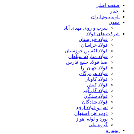
صفحه اصلی
اخبار
آلومینیوم ایران
معدن
سرب و روی مهدی آباد
شرکت های فولاد
فولاد خوزستان
فولاد خراسان
فولاد اکسین خوزستان
فولاد مبارکه سپاهان
صبا فولاد خلیج فارس
فولاد جهان آرا
فولاد هرمزگان
فولاد کاویان
فولاد کیش
فولاد گل گهر
فولاد سنگان
فولاد شادگان
آهن و فولاد ارفع
ذوب آهن اصفهان
نورد و لوله اهواز
گروه ملی
ایمیدرو