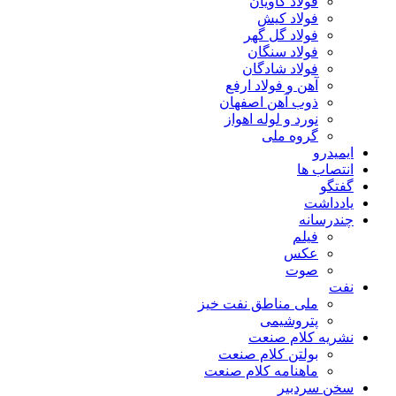
فولاد کاویان
فولاد کیش
فولاد گل گهر
فولاد سنگان
فولاد شادگان
آهن و فولاد ارفع
ذوب آهن اصفهان
نورد و لوله اهواز
گروه ملی
ایمیدرو
انتصاب ها
گفتگو
یادداشت
چندرسانه
فیلم
عکس
صوت
نفت
ملی مناطق نفت خیز
پتروشیمی
نشریه کلام صنعت
بولتن کلام صنعت
ماهنامه کلام صنعت
سخن سردبیر