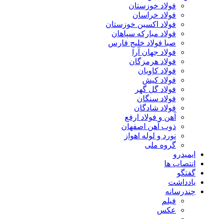
فولاد خوزستان
فولاد خراسان
فولاد اکسین خوزستان
فولاد مبارکه سپاهان
صبا فولاد خلیج فارس
فولاد جهان آرا
فولاد هرمزگان
فولاد کاویان
فولاد کیش
فولاد گل گهر
فولاد سنگان
فولاد شادگان
آهن و فولاد ارفع
ذوب آهن اصفهان
نورد و لوله اهواز
گروه ملی
ایمیدرو
انتصاب ها
گفتگو
یادداشت
چندرسانه
فیلم
عکس