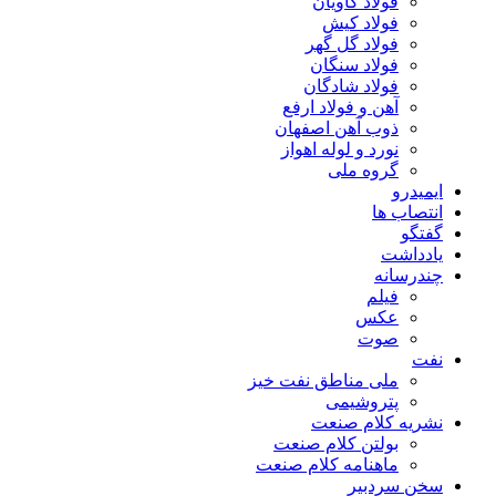
فولاد کاویان
فولاد کیش
فولاد گل گهر
فولاد سنگان
فولاد شادگان
آهن و فولاد ارفع
ذوب آهن اصفهان
نورد و لوله اهواز
گروه ملی
ایمیدرو
انتصاب ها
گفتگو
یادداشت
چندرسانه
فیلم
عکس
صوت
نفت
ملی مناطق نفت خیز
پتروشیمی
نشریه کلام صنعت
بولتن کلام صنعت
ماهنامه کلام صنعت
سخن سردبیر