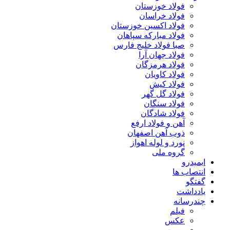
فولاد خوزستان
فولاد خراسان
فولاد اکسین خوزستان
فولاد مبارکه سپاهان
صبا فولاد خلیج فارس
فولاد جهان آرا
فولاد هرمزگان
فولاد کاویان
فولاد کیش
فولاد گل گهر
فولاد سنگان
فولاد شادگان
آهن و فولاد ارفع
ذوب آهن اصفهان
نورد و لوله اهواز
گروه ملی
ایمیدرو
انتصاب ها
گفتگو
یادداشت
چندرسانه
فیلم
عکس