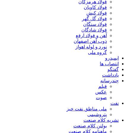
فولاد هرمزگان
فولاد کاویان
فولاد کیش
فولاد گل گهر
فولاد سنگان
فولاد شادگان
آهن و فولاد ارفع
ذوب آهن اصفهان
نورد و لوله اهواز
گروه ملی
ایمیدرو
انتصاب ها
گفتگو
یادداشت
چندرسانه
فیلم
عکس
صوت
نفت
ملی مناطق نفت خیز
پتروشیمی
نشریه کلام صنعت
بولتن کلام صنعت
ماهنامه کلام صنعت