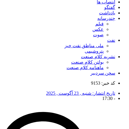
انتصاب ها
گفتگو
یادداشت
چندرسانه
فیلم
عکس
صوت
نفت
ملی مناطق نفت خیز
پتروشیمی
نشریه کلام صنعت
بولتن کلام صنعت
ماهنامه کلام صنعت
سخن سردبیر
کد خبر: 9153
تاریخ انتشار:
شنبه , 23 آگوست , 2025
17:30
-