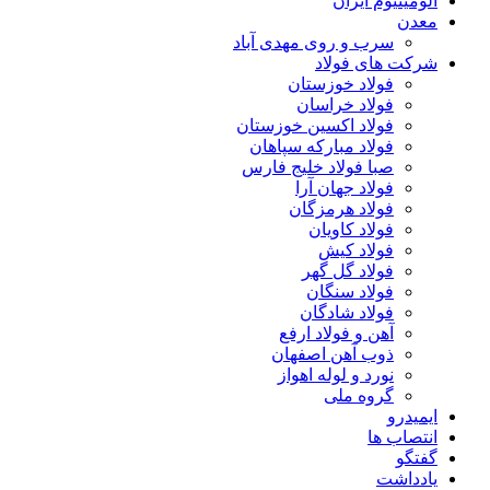
آلومینیوم ایران
معدن
سرب و روی مهدی آباد
شرکت های فولاد
فولاد خوزستان
فولاد خراسان
فولاد اکسین خوزستان
فولاد مبارکه سپاهان
صبا فولاد خلیج فارس
فولاد جهان آرا
فولاد هرمزگان
فولاد کاویان
فولاد کیش
فولاد گل گهر
فولاد سنگان
فولاد شادگان
آهن و فولاد ارفع
ذوب آهن اصفهان
نورد و لوله اهواز
گروه ملی
ایمیدرو
انتصاب ها
گفتگو
یادداشت