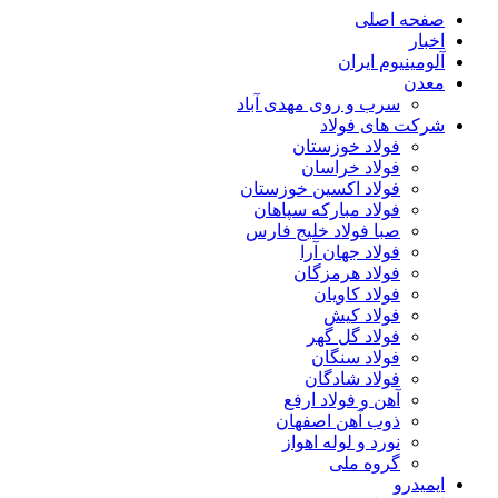
صفحه اصلی
اخبار
آلومینیوم ایران
معدن
سرب و روی مهدی آباد
شرکت های فولاد
فولاد خوزستان
فولاد خراسان
فولاد اکسین خوزستان
فولاد مبارکه سپاهان
صبا فولاد خلیج فارس
فولاد جهان آرا
فولاد هرمزگان
فولاد کاویان
فولاد کیش
فولاد گل گهر
فولاد سنگان
فولاد شادگان
آهن و فولاد ارفع
ذوب آهن اصفهان
نورد و لوله اهواز
گروه ملی
ایمیدرو