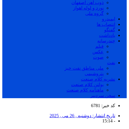
ذوب آهن اصفهان
نورد و لوله اهواز
گروه ملی
ایمیدرو
انتصاب ها
گفتگو
یادداشت
چندرسانه
فیلم
عکس
صوت
نفت
ملی مناطق نفت خیز
پتروشیمی
نشریه کلام صنعت
بولتن کلام صنعت
ماهنامه کلام صنعت
سخن سردبیر
کد خبر: 6781
تاریخ انتشار:
دوشنبه , 26 می , 2025
15:14
-