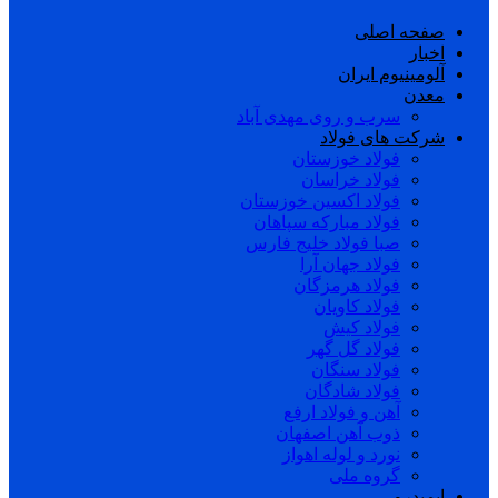
صفحه اصلی
اخبار
آلومینیوم ایران
معدن
سرب و روی مهدی آباد
شرکت های فولاد
فولاد خوزستان
فولاد خراسان
فولاد اکسین خوزستان
فولاد مبارکه سپاهان
صبا فولاد خلیج فارس
فولاد جهان آرا
فولاد هرمزگان
فولاد کاویان
فولاد کیش
فولاد گل گهر
فولاد سنگان
فولاد شادگان
آهن و فولاد ارفع
ذوب آهن اصفهان
نورد و لوله اهواز
گروه ملی
ایمیدرو