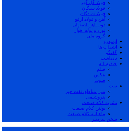
فولاد گل گهر
فولاد سنگان
فولاد شادگان
آهن و فولاد ارفع
ذوب آهن اصفهان
نورد و لوله اهواز
گروه ملی
ایمیدرو
انتصاب ها
گفتگو
یادداشت
چندرسانه
فیلم
عکس
صوت
نفت
ملی مناطق نفت خیز
پتروشیمی
نشریه کلام صنعت
بولتن کلام صنعت
ماهنامه کلام صنعت
سخن سردبیر