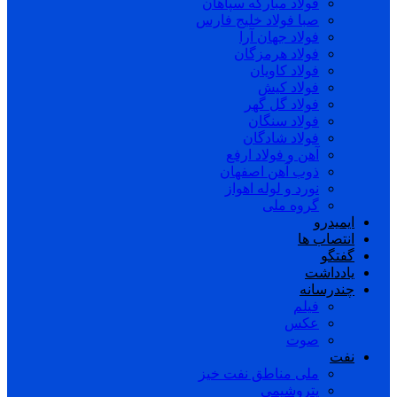
فولاد مبارکه سپاهان
صبا فولاد خلیج فارس
فولاد جهان آرا
فولاد هرمزگان
فولاد کاویان
فولاد کیش
فولاد گل گهر
فولاد سنگان
فولاد شادگان
آهن و فولاد ارفع
ذوب آهن اصفهان
نورد و لوله اهواز
گروه ملی
ایمیدرو
انتصاب ها
گفتگو
یادداشت
چندرسانه
فیلم
عکس
صوت
نفت
ملی مناطق نفت خیز
پتروشیمی