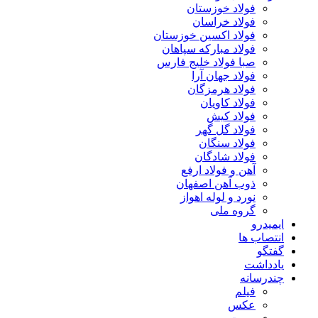
فولاد خوزستان
فولاد خراسان
فولاد اکسین خوزستان
فولاد مبارکه سپاهان
صبا فولاد خلیج فارس
فولاد جهان آرا
فولاد هرمزگان
فولاد کاویان
فولاد کیش
فولاد گل گهر
فولاد سنگان
فولاد شادگان
آهن و فولاد ارفع
ذوب آهن اصفهان
نورد و لوله اهواز
گروه ملی
ایمیدرو
انتصاب ها
گفتگو
یادداشت
چندرسانه
فیلم
عکس