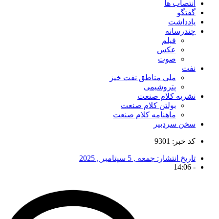
انتصاب ها
گفتگو
یادداشت
چندرسانه
فیلم
عکس
صوت
نفت
ملی مناطق نفت خیز
پتروشیمی
نشریه کلام صنعت
بولتن کلام صنعت
ماهنامه کلام صنعت
سخن سردبیر
کد خبر: 9301
تاریخ انتشار:
جمعه , 5 سپتامبر , 2025
14:06
-