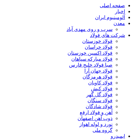
صفحه اصلی
اخبار
آلومینیوم ایران
معدن
سرب و روی مهدی آباد
شرکت های فولاد
فولاد خوزستان
فولاد خراسان
فولاد اکسین خوزستان
فولاد مبارکه سپاهان
صبا فولاد خلیج فارس
فولاد جهان آرا
فولاد هرمزگان
فولاد کاویان
فولاد کیش
فولاد گل گهر
فولاد سنگان
فولاد شادگان
آهن و فولاد ارفع
ذوب آهن اصفهان
نورد و لوله اهواز
گروه ملی
ایمیدرو