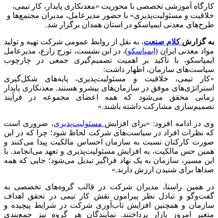
کارگاه آموزشی تخصصی با محوریت «معدنکاری پایدار، کار تیمی،
خلاقیت و مسئولیت‌پذیری» با حضور مدیرعامل، مدیران مجتمع‌ها و
طرح‌های معدنی ایمپاسکو در استان همدان برگزار شد.
به گزارش
کلام صنعت
، به نقل از روابط عمومی شرکت تهیه و تولید
مواد معدنی ایران (
ایمپاسکو
)، در این نشست، تورج زارع، مدیرعامل
ایمپاسکو، با تأکید بر اهمیت تصمیم‌گیری جمعی در چارچوب
سیاست‌های سازمان، اظهار داشت:
«کار تیمی، خلاقیت و مسئولیت‌پذیری، پایه‌های شکل‌گیری
استراتژی‌های موفق در سازمان‌های پیشرو هستند. معدنکاری پایدار
زمانی محقق می‌شود که همه اعضای مجموعه در فرآیند
تصمیم‌سازی مشارکت داشته باشند.»
وی در ادامه افزود: «برای افزایش
مسئولیت‌پذیری
، ضروری است
که نظرات افراد در سیاست‌های شرکت لحاظ شود؛ چرا که در این
صورت کارکنان نسبت به سازمان احساس مالکیت پیدا می‌کنند و
همین حس مالکیت، به افزایش مسئولیت‌پذیری و تعهد می‌انجامد. با
این مسیر، سازمان به یک نهاد فراگیر تبدیل می‌شود؛ جایی که همه
صداها برای شنیدن ارزش دارند.»
در همین راستا، مدیران شرکت در قالب گروه‌های تخصصی به
گفت‌وگو و تبادل نظر پیرامون نقش کار تیمی در تحقق اهداف
سازمان و همچنین افزایش تاب‌آوری شرکت در شرایط پیچیده و
متغیر امروز بازار پرداختند. نمایندگان هر گروه نیز جمع‌بندی