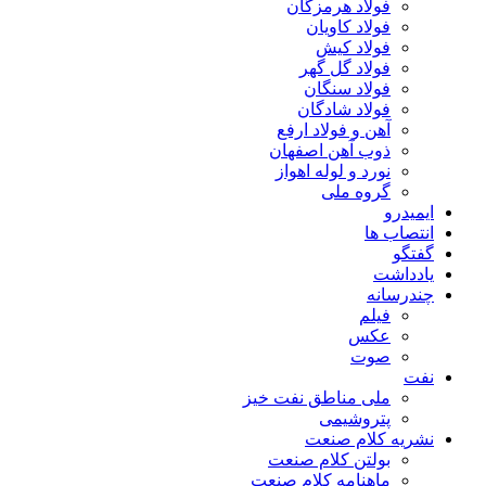
فولاد هرمزگان
فولاد کاویان
فولاد کیش
فولاد گل گهر
فولاد سنگان
فولاد شادگان
آهن و فولاد ارفع
ذوب آهن اصفهان
نورد و لوله اهواز
گروه ملی
ایمیدرو
انتصاب ها
گفتگو
یادداشت
چندرسانه
فیلم
عکس
صوت
نفت
ملی مناطق نفت خیز
پتروشیمی
نشریه کلام صنعت
بولتن کلام صنعت
ماهنامه کلام صنعت