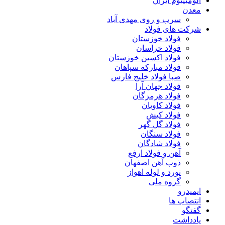
آلومینیوم ایران
معدن
سرب و روی مهدی آباد
شرکت های فولاد
فولاد خوزستان
فولاد خراسان
فولاد اکسین خوزستان
فولاد مبارکه سپاهان
صبا فولاد خلیج فارس
فولاد جهان آرا
فولاد هرمزگان
فولاد کاویان
فولاد کیش
فولاد گل گهر
فولاد سنگان
فولاد شادگان
آهن و فولاد ارفع
ذوب آهن اصفهان
نورد و لوله اهواز
گروه ملی
ایمیدرو
انتصاب ها
گفتگو
یادداشت