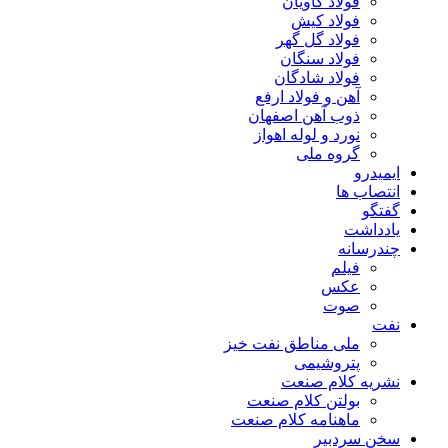
فولاد کاویان
فولاد کیش
فولاد گل گهر
فولاد سنگان
فولاد شادگان
آهن و فولاد ارفع
ذوب آهن اصفهان
نورد و لوله اهواز
گروه ملی
ایمیدرو
انتصاب ها
گفتگو
یادداشت
چندرسانه
فیلم
عکس
صوت
نفت
ملی مناطق نفت خیز
پتروشیمی
نشریه کلام صنعت
بولتن کلام صنعت
ماهنامه کلام صنعت
سخن سردبیر