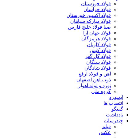
فولاد خوزستان
فولاد خراسان
فولاد اکسین خوزستان
فولاد مبارکه سپاهان
صبا فولاد خلیج فارس
فولاد جهان آرا
فولاد هرمزگان
فولاد کاویان
فولاد کیش
فولاد گل گهر
فولاد سنگان
فولاد شادگان
آهن و فولاد ارفع
ذوب آهن اصفهان
نورد و لوله اهواز
گروه ملی
ایمیدرو
انتصاب ها
گفتگو
یادداشت
چندرسانه
فیلم
عکس