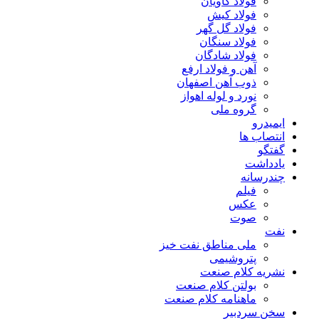
فولاد کاویان
فولاد کیش
فولاد گل گهر
فولاد سنگان
فولاد شادگان
آهن و فولاد ارفع
ذوب آهن اصفهان
نورد و لوله اهواز
گروه ملی
ایمیدرو
انتصاب ها
گفتگو
یادداشت
چندرسانه
فیلم
عکس
صوت
نفت
ملی مناطق نفت خیز
پتروشیمی
نشریه کلام صنعت
بولتن کلام صنعت
ماهنامه کلام صنعت
سخن سردبیر