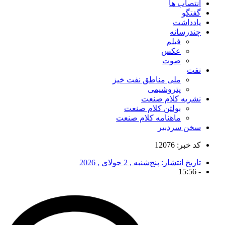
انتصاب ها
گفتگو
یادداشت
چندرسانه
فیلم
عکس
صوت
نفت
ملی مناطق نفت خیز
پتروشیمی
نشریه کلام صنعت
بولتن کلام صنعت
ماهنامه کلام صنعت
سخن سردبیر
کد خبر: 12076
تاریخ انتشار:
پنج‌شنبه , 2 جولای , 2026
15:56
-