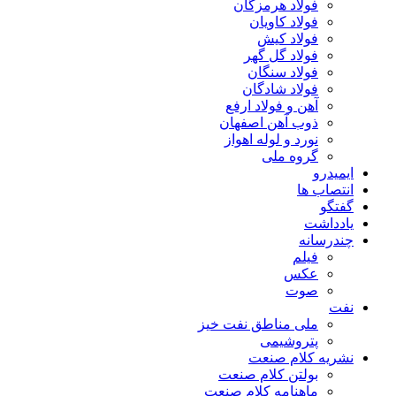
فولاد هرمزگان
فولاد کاویان
فولاد کیش
فولاد گل گهر
فولاد سنگان
فولاد شادگان
آهن و فولاد ارفع
ذوب آهن اصفهان
نورد و لوله اهواز
گروه ملی
ایمیدرو
انتصاب ها
گفتگو
یادداشت
چندرسانه
فیلم
عکس
صوت
نفت
ملی مناطق نفت خیز
پتروشیمی
نشریه کلام صنعت
بولتن کلام صنعت
ماهنامه کلام صنعت