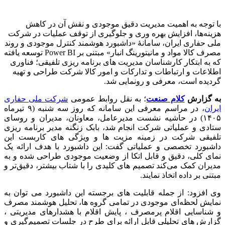
با توجه به اهمیت مدیریت دقیق موجودی و نقش آن در کاهش
هزینه‌ها، افزایش بهره‌ وری و جلوگیری از توقف عملیات در شرکت
ملی حفاری ایران، سامانهٔ «داشبورد هوشمند کنترل موجودی و روند
مصرف کالا مواد و مانیتورینگ انبار» مبتنی بر Power BI توسعه یافته
که به ابتکار کارشناسان مدیریت های برنامه ریزی تلفیقی؛ فناوری
اطلاعات و ارتباطات و تدارکات و امور کالا شرکت طراحی و تهیه
گردیده است، معرفی و رونمایی شد.
به گزارش
کلام صنعت
؛ به نقل روابط عمومی
شرکت ملی حفاری
ایران
، در مراسم معرفی این سامانه که روز سه شنبه (۹ تیرماه
۱۴۰۵) در حاشیه نشست مدیرعامل، معاونان، مدیران و روسای
ستادی و عملیاتی شرکت انجام شد، بابک زنگنه مدیر برنامه ریزی
تلفیقی شرکت در زمینه مزیت ها و ویژگی های کاربست این
داشبورد تخصصی و عملیاتی گفت: این داشبورد با هدف ارائه یک
نمای کلی، دقیق و قابل اتکا از وضعیت موجودی طراحی شده و به
مدیران کمک می‌کند تصمیم‌ های کلیدی را با شتاب بیشتر، دقیق‌تر و
مبتنی بر داده اتخاذ نمایند.
وی افزود: از جمله قابلیت‌ های برجسته این داشبورد می توان به
نمایش لحظه‌ای موجودی در تمامی گروه‌ ها، تحلیل هوشمند مصرف
و شناسایی اقلام پرمصرف ، پایش اقلام با هشدارهای مدیریتی ،
گزارش‌ های تحلیلی قابل ارائه برای طرح در جلسات تصمیم‌گیری و