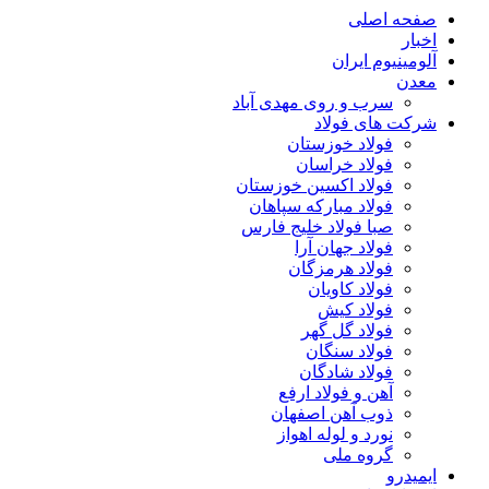
صفحه اصلی
اخبار
آلومینیوم ایران
معدن
سرب و روی مهدی آباد
شرکت های فولاد
فولاد خوزستان
فولاد خراسان
فولاد اکسین خوزستان
فولاد مبارکه سپاهان
صبا فولاد خلیج فارس
فولاد جهان آرا
فولاد هرمزگان
فولاد کاویان
فولاد کیش
فولاد گل گهر
فولاد سنگان
فولاد شادگان
آهن و فولاد ارفع
ذوب آهن اصفهان
نورد و لوله اهواز
گروه ملی
ایمیدرو