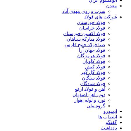
آلومینیوم ایران
معدن
سرب و روی مهدی آباد
شرکت های فولاد
فولاد خوزستان
فولاد خراسان
فولاد اکسین خوزستان
فولاد مبارکه سپاهان
صبا فولاد خلیج فارس
فولاد جهان آرا
فولاد هرمزگان
فولاد کاویان
فولاد کیش
فولاد گل گهر
فولاد سنگان
فولاد شادگان
آهن و فولاد ارفع
ذوب آهن اصفهان
نورد و لوله اهواز
گروه ملی
ایمیدرو
انتصاب ها
گفتگو
یادداشت