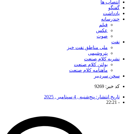
انتصاب ها
گفتگو
یادداشت
چندرسانه
فیلم
عکس
صوت
نفت
ملی مناطق نفت خیز
پتروشیمی
نشریه کلام صنعت
بولتن کلام صنعت
ماهنامه کلام صنعت
سخن سردبیر
کد خبر: 9269
تاریخ انتشار:
پنج‌شنبه , 4 سپتامبر , 2025
22:21
-