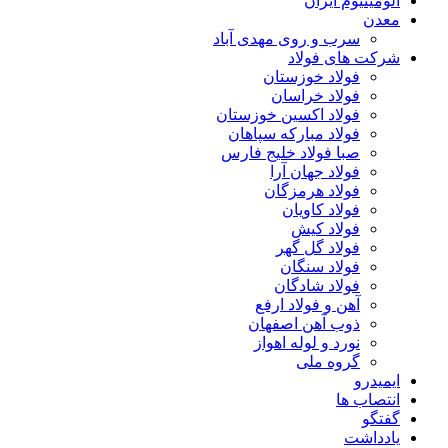
آلومینیوم ایران
معدن
سرب و روی مهدی آباد
شرکت های فولاد
فولاد خوزستان
فولاد خراسان
فولاد اکسین خوزستان
فولاد مبارکه سپاهان
صبا فولاد خلیج فارس
فولاد جهان آرا
فولاد هرمزگان
فولاد کاویان
فولاد کیش
فولاد گل گهر
فولاد سنگان
فولاد شادگان
آهن و فولاد ارفع
ذوب آهن اصفهان
نورد و لوله اهواز
گروه ملی
ایمیدرو
انتصاب ها
گفتگو
یادداشت