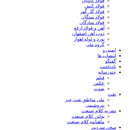
فولاد کاویان
فولاد کیش
فولاد گل گهر
فولاد سنگان
فولاد شادگان
آهن و فولاد ارفع
ذوب آهن اصفهان
نورد و لوله اهواز
گروه ملی
ایمیدرو
انتصاب ها
گفتگو
یادداشت
چندرسانه
فیلم
عکس
صوت
نفت
ملی مناطق نفت خیز
پتروشیمی
نشریه کلام صنعت
بولتن کلام صنعت
ماهنامه کلام صنعت
سخن سردبیر