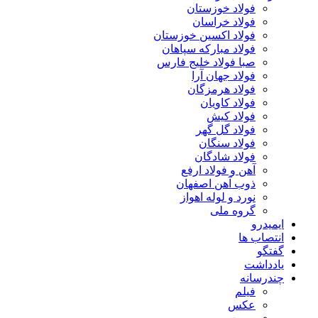
فولاد خوزستان
فولاد خراسان
فولاد اکسین خوزستان
فولاد مبارکه سپاهان
صبا فولاد خلیج فارس
فولاد جهان آرا
فولاد هرمزگان
فولاد کاویان
فولاد کیش
فولاد گل گهر
فولاد سنگان
فولاد شادگان
آهن و فولاد ارفع
ذوب آهن اصفهان
نورد و لوله اهواز
گروه ملی
ایمیدرو
انتصاب ها
گفتگو
یادداشت
چندرسانه
فیلم
عکس