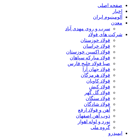
صفحه اصلی
اخبار
آلومینیوم ایران
معدن
سرب و روی مهدی آباد
شرکت های فولاد
فولاد خوزستان
فولاد خراسان
فولاد اکسین خوزستان
فولاد مبارکه سپاهان
صبا فولاد خلیج فارس
فولاد جهان آرا
فولاد هرمزگان
فولاد کاویان
فولاد کیش
فولاد گل گهر
فولاد سنگان
فولاد شادگان
آهن و فولاد ارفع
ذوب آهن اصفهان
نورد و لوله اهواز
گروه ملی
ایمیدرو