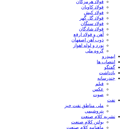
فولاد هرمزگان
فولاد کاویان
فولاد کیش
فولاد گل گهر
فولاد سنگان
فولاد شادگان
آهن و فولاد ارفع
ذوب آهن اصفهان
نورد و لوله اهواز
گروه ملی
ایمیدرو
انتصاب ها
گفتگو
یادداشت
چندرسانه
فیلم
عکس
صوت
نفت
ملی مناطق نفت خیز
پتروشیمی
نشریه کلام صنعت
بولتن کلام صنعت
ماهنامه کلام صنعت