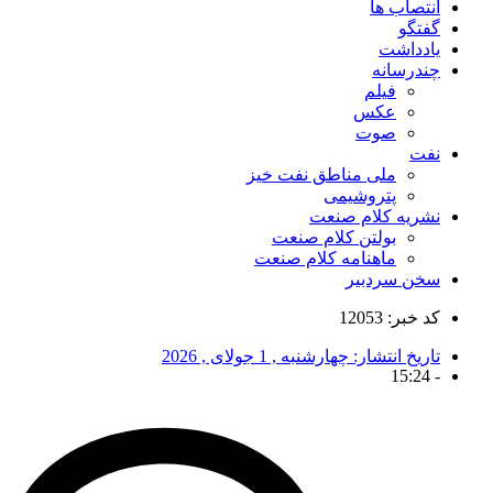
انتصاب ها
گفتگو
یادداشت
چندرسانه
فیلم
عکس
صوت
نفت
ملی مناطق نفت خیز
پتروشیمی
نشریه کلام صنعت
بولتن کلام صنعت
ماهنامه کلام صنعت
سخن سردبیر
کد خبر: 12053
تاریخ انتشار:
چهارشنبه , 1 جولای , 2026
15:24
-