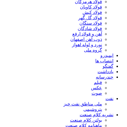
فولاد هرمزگان
فولاد کاویان
فولاد کیش
فولاد گل گهر
فولاد سنگان
فولاد شادگان
آهن و فولاد ارفع
ذوب آهن اصفهان
نورد و لوله اهواز
گروه ملی
ایمیدرو
انتصاب ها
گفتگو
یادداشت
چندرسانه
فیلم
عکس
صوت
نفت
ملی مناطق نفت خیز
پتروشیمی
نشریه کلام صنعت
بولتن کلام صنعت
ماهنامه کلام صنعت