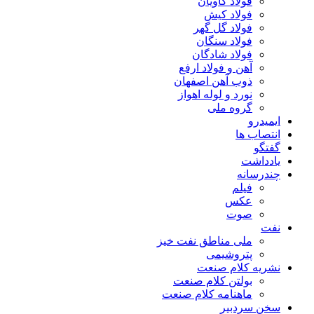
فولاد کاویان
فولاد کیش
فولاد گل گهر
فولاد سنگان
فولاد شادگان
آهن و فولاد ارفع
ذوب آهن اصفهان
نورد و لوله اهواز
گروه ملی
ایمیدرو
انتصاب ها
گفتگو
یادداشت
چندرسانه
فیلم
عکس
صوت
نفت
ملی مناطق نفت خیز
پتروشیمی
نشریه کلام صنعت
بولتن کلام صنعت
ماهنامه کلام صنعت
سخن سردبیر