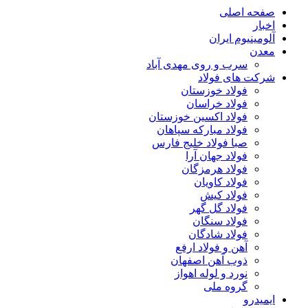
صفحه اصلی
اخبار
آلومینیوم ایران
معدن
سرب و روی مهدی آباد
شرکت های فولاد
فولاد خوزستان
فولاد خراسان
فولاد اکسین خوزستان
فولاد مبارکه سپاهان
صبا فولاد خلیج فارس
فولاد جهان آرا
فولاد هرمزگان
فولاد کاویان
فولاد کیش
فولاد گل گهر
فولاد سنگان
فولاد شادگان
آهن و فولاد ارفع
ذوب آهن اصفهان
نورد و لوله اهواز
گروه ملی
ایمیدرو