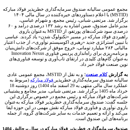
مجمع عمومی سالیانه صندوق سرمایه‌گذاری خطرپذیر فولاد مبارکه
(MSTID) با اعلام دستاوردهای خیره‌کننده در سال مالی ۱۴۰۴
برگزار شد. مرتضی شبانی، رئیس مجمع، و شهرام عباسی،
مدیرعامل صندوق، ضمن اشاره به رشد ۱۳۲ درصدی درآمد و ۶۰
درصدی سود شرکت‌های پورتفو، از MSTID به‌عنوان بازوی
راهبردی فولاد مبارکه در مسیر «تکنولوگ شدن» یاد کردند. عباسی
با تبیین استراتژی جدید «رهبری اکوسیستم نوآوری»، از جذب اعتبار
مالیاتی ۲۸۴ میلیارد تومانی، خروج موفق از شرکت‌های دانش‌بنیان
و برنامه‌ریزی برای راه‌اندازی پردیس فناوری Innovation Nexus
به‌عنوان گام‌های کلیدی در ارتقای تاب‌آوری و توسعه فناوری‌های
نوین صنعت فولاد خبر داد.
به گزارش
کلام صنعت
؛ و به نقل از MSTID، مجمع عمومی عادی
سالیانه صندوق سرمایه‌گذاری خطرپذیر
فولاد مبارکه
(مربوط به
عملکرد سال مالی منتهی به 29 اسفند ماه 1404) روز دوشنبه 18
خرداد ماه 1405 برگزار شد. مرتضی شبانی، مدیر مجامع و پشتیبانی
شرکت‌های فولاد مبارکه و رئیس مجمع در خصوص برگزاری این
جلسه گفت: صندوق سرمایه‌گذاری خطرپذیر فولاد مبارکه به‌عنوان
بازوی نوآوری و فناوری فولاد مبارکه نقش مهمی در این حوزه ایفا
می‌کند و ارائه و تعمیم خدمات به سایر شرکت‌های گروه، از جمله
برنامه‌های این صندوق است.
صندوق سرمایه‌گذاری خطرپذیر فولاد مبارکه در سال پرچالش 1404