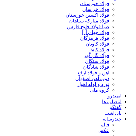
فولاد خوزستان
فولاد خراسان
فولاد اکسین خوزستان
فولاد مبارکه سپاهان
صبا فولاد خلیج فارس
فولاد جهان آرا
فولاد هرمزگان
فولاد کاویان
فولاد کیش
فولاد گل گهر
فولاد سنگان
فولاد شادگان
آهن و فولاد ارفع
ذوب آهن اصفهان
نورد و لوله اهواز
گروه ملی
ایمیدرو
انتصاب ها
گفتگو
یادداشت
چندرسانه
فیلم
عکس