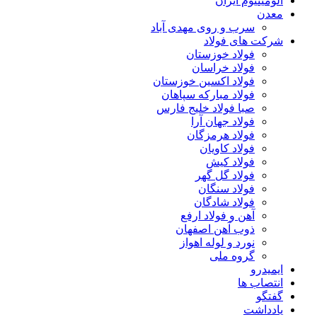
آلومینیوم ایران
معدن
سرب و روی مهدی آباد
شرکت های فولاد
فولاد خوزستان
فولاد خراسان
فولاد اکسین خوزستان
فولاد مبارکه سپاهان
صبا فولاد خلیج فارس
فولاد جهان آرا
فولاد هرمزگان
فولاد کاویان
فولاد کیش
فولاد گل گهر
فولاد سنگان
فولاد شادگان
آهن و فولاد ارفع
ذوب آهن اصفهان
نورد و لوله اهواز
گروه ملی
ایمیدرو
انتصاب ها
گفتگو
یادداشت